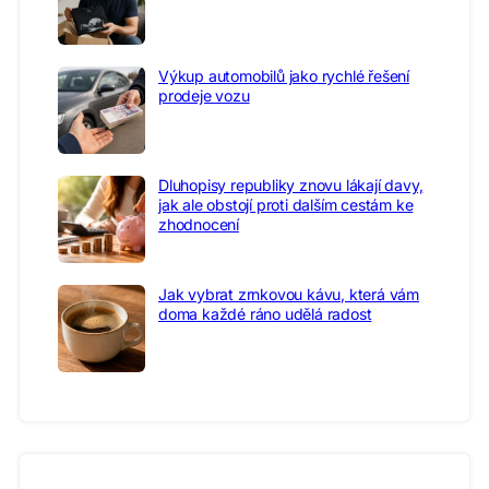
Výkup automobilů jako rychlé řešení
prodeje vozu
Dluhopisy republiky znovu lákají davy,
jak ale obstojí proti dalším cestám ke
zhodnocení
Jak vybrat zrnkovou kávu, která vám
doma každé ráno udělá radost