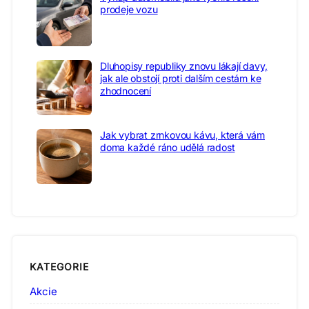
prodeje vozu
Dluhopisy republiky znovu lákají davy,
jak ale obstojí proti dalším cestám ke
zhodnocení
Jak vybrat zrnkovou kávu, která vám
doma každé ráno udělá radost
KATEGORIE
Akcie