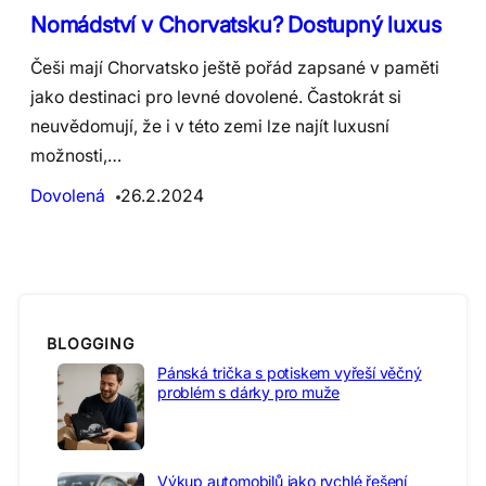
Nomádství v Chorvatsku? Dostupný luxus
Češi mají Chorvatsko ještě pořád zapsané v paměti
jako destinaci pro levné dovolené. Častokrát si
neuvědomují, že i v této zemi lze najít luxusní
možnosti,…
Dovolená
26.2.2024
BLOGGING
Pánská trička s potiskem vyřeší věčný
problém s dárky pro muže
Výkup automobilů jako rychlé řešení