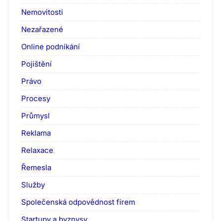
Nemovitosti
Nezařazené
Online podnikání
Pojištění
Právo
Procesy
Průmysl
Reklama
Relaxace
Řemesla
Služby
Společenská odpovědnost firem
Startupy a byznysy