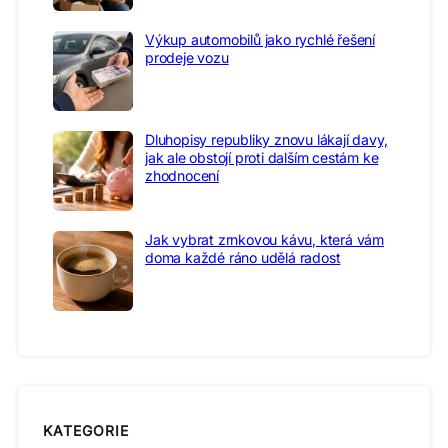
Výkup automobilů jako rychlé řešení
prodeje vozu
Dluhopisy republiky znovu lákají davy,
jak ale obstojí proti dalším cestám ke
zhodnocení
Jak vybrat zrnkovou kávu, která vám
doma každé ráno udělá radost
KATEGORIE