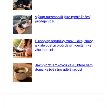
Výkup automobilů jako rychlé řešení
prodeje vozu
Dluhopisy republiky znovu lákají davy,
jak ale obstojí proti dalším cestám ke
zhodnocení
Jak vybrat zrnkovou kávu, která vám
doma každé ráno udělá radost