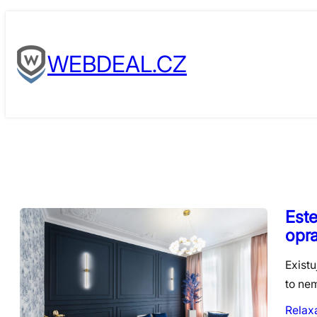
Skip
to
WEBDEAL.CZ
content
Este
opr
Existu
to nem
Relax