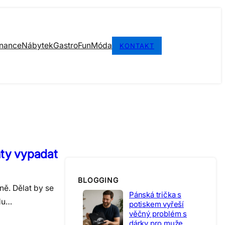
inance
Nábytek
Gastro
Fun
Móda
KONTAKT
nty vypadat
BLOGGING
ně. Dělat by se
Pánská trička s
edu…
potiskem vyřeší
věčný problém s
dárky pro muže