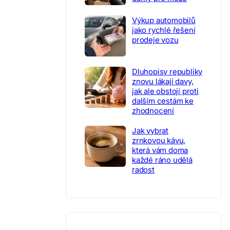
Výkup automobilů
jako rychlé řešení
prodeje vozu
Dluhopisy republiky
znovu lákají davy,
jak ale obstojí proti
dalším cestám ke
zhodnocení
Jak vybrat
zrnkovou kávu,
která vám doma
každé ráno udělá
radost