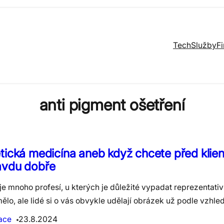
Tech
Služby
F
anti pigment ošetření
tická medicína aneb když chcete před klie
avdu dobře
je mnoho profesí, u kterých je důležité vypadat reprezentativ
ělo, ale lidé si o vás obvykle udělají obrázek už podle vzhl
ace
23.8.2024