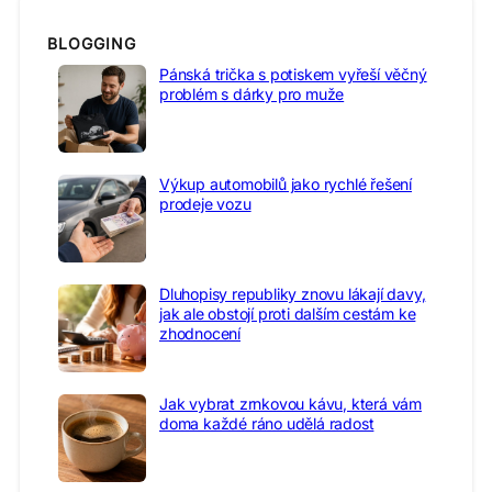
BLOGGING
Pánská trička s potiskem vyřeší věčný
problém s dárky pro muže
Výkup automobilů jako rychlé řešení
prodeje vozu
Dluhopisy republiky znovu lákají davy,
jak ale obstojí proti dalším cestám ke
zhodnocení
Jak vybrat zrnkovou kávu, která vám
doma každé ráno udělá radost