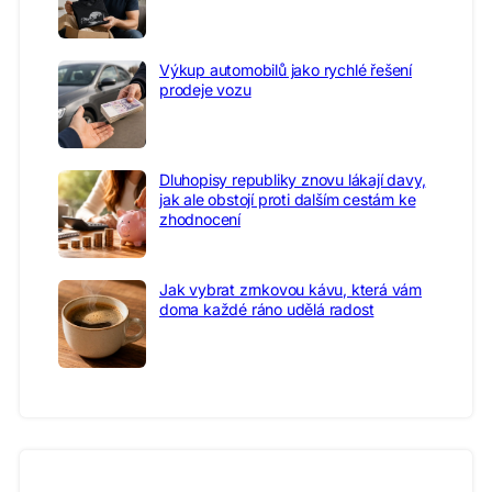
Výkup automobilů jako rychlé řešení
prodeje vozu
Dluhopisy republiky znovu lákají davy,
jak ale obstojí proti dalším cestám ke
zhodnocení
Jak vybrat zrnkovou kávu, která vám
doma každé ráno udělá radost