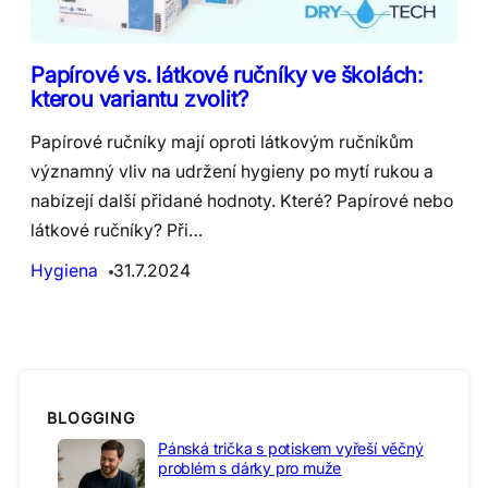
Papírové vs. látkové ručníky ve školách:
kterou variantu zvolit?
Papírové ručníky mají oproti látkovým ručníkům
významný vliv na udržení hygieny po mytí rukou a
nabízejí další přidané hodnoty. Které? Papírové nebo
látkové ručníky? Při…
Hygiena
31.7.2024
BLOGGING
Pánská trička s potiskem vyřeší věčný
problém s dárky pro muže