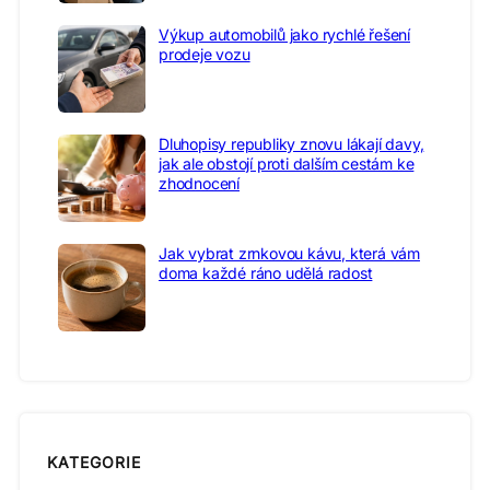
Výkup automobilů jako rychlé řešení
prodeje vozu
Dluhopisy republiky znovu lákají davy,
jak ale obstojí proti dalším cestám ke
zhodnocení
Jak vybrat zrnkovou kávu, která vám
doma každé ráno udělá radost
KATEGORIE