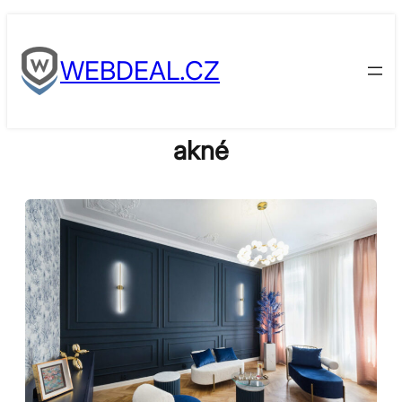
Skip
to
WEBDEAL.CZ
content
akné