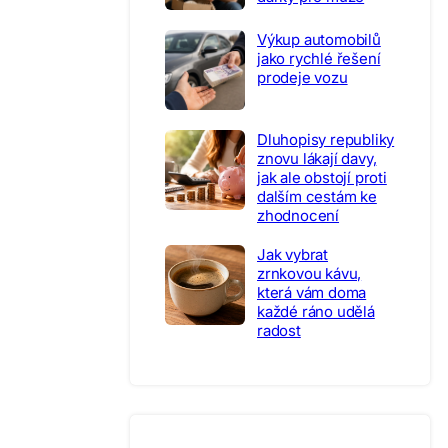
Výkup automobilů
jako rychlé řešení
prodeje vozu
Dluhopisy republiky
znovu lákají davy,
jak ale obstojí proti
dalším cestám ke
zhodnocení
Jak vybrat
zrnkovou kávu,
která vám doma
každé ráno udělá
radost