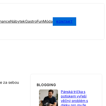
inance
Nábytek
Gastro
Fun
Móda
KONTAKT
te za sebou
BLOGGING
Pánská trička s
potiskem vyřeší
věčný problém s
dárky pro muže