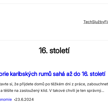
Tech
Služby
F
16. století
orie karibských rumů sahá až do 16. století
tavte si, že přijdete domů po těžkém dni z práce, zabouchne
a těšíte na zasloužený klid. V takové chvíli je ten správný…
onomie
23.6.2024