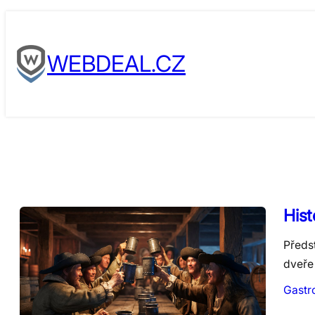
Skip
to
WEBDEAL.CZ
content
Hist
Předs
dveře 
Gastr