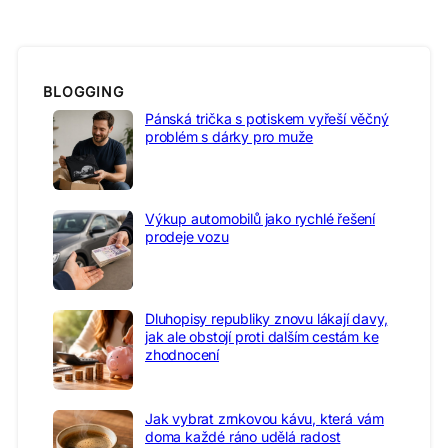
BLOGGING
Pánská trička s potiskem vyřeší věčný
problém s dárky pro muže
Výkup automobilů jako rychlé řešení
prodeje vozu
Dluhopisy republiky znovu lákají davy,
jak ale obstojí proti dalším cestám ke
zhodnocení
Jak vybrat zrnkovou kávu, která vám
doma každé ráno udělá radost