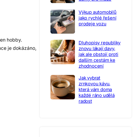
Výkup automobilů
jako rychlé řešení
prodeje vozu
jen hobby.
Dluhopisy republiky
once je dokázáno,
znovu lákají davy,
jak ale obstojí proti
dalším cestám ke
zhodnocení
Jak vybrat
zrnkovou kávu,
která vám doma
každé ráno udělá
radost