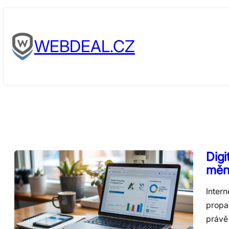
Skip
to
WEBDEAL.CZ
content
Digi
mění
Intern
propa
právě 