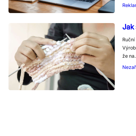
Rekl
Jak 
Ruční 
Výrobk
že na
Nezař