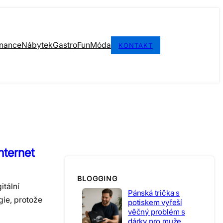
inance
Nábytek
Gastro
Fun
Móda
KONTAKT
nternet
BLOGGING
itální
Pánská trička s
gie, protože
potiskem vyřeší
věčný problém s
dárky pro muže