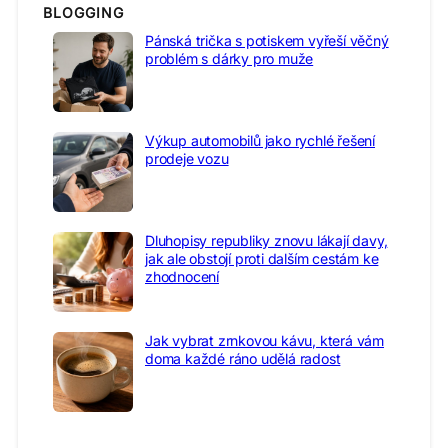
BLOGGING
Pánská trička s potiskem vyřeší věčný
problém s dárky pro muže
Výkup automobilů jako rychlé řešení
prodeje vozu
Dluhopisy republiky znovu lákají davy,
jak ale obstojí proti dalším cestám ke
zhodnocení
Jak vybrat zrnkovou kávu, která vám
doma každé ráno udělá radost