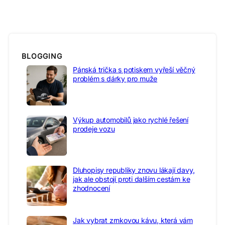
BLOGGING
Pánská trička s potiskem vyřeší věčný
problém s dárky pro muže
Výkup automobilů jako rychlé řešení
prodeje vozu
Dluhopisy republiky znovu lákají davy,
jak ale obstojí proti dalším cestám ke
zhodnocení
Jak vybrat zrnkovou kávu, která vám