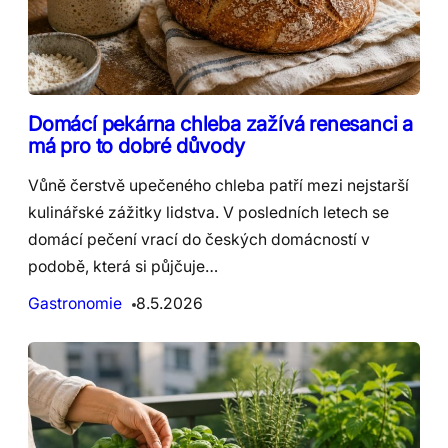
Domácí pekárna chleba zažívá renesanci a
má pro to dobré důvody
Vůně čerstvě upečeného chleba patří mezi nejstarší
kulinářské zážitky lidstva. V posledních letech se
domácí pečení vrací do českých domácností v
podobě, která si půjčuje…
Gastronomie
8.5.2026