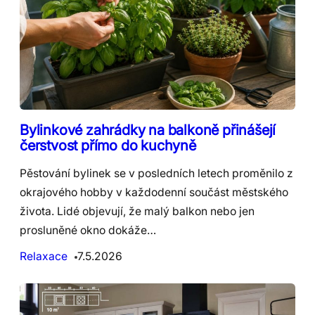
Bylinkové zahrádky na balkoně přinášejí
čerstvost přímo do kuchyně
Pěstování bylinek se v posledních letech proměnilo z
okrajového hobby v každodenní součást městského
života. Lidé objevují, že malý balkon nebo jen
prosluněné okno dokáže…
Relaxace
7.5.2026