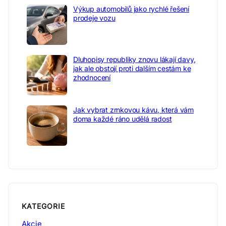
Výkup automobilů jako rychlé řešení
prodeje vozu
Dluhopisy republiky znovu lákají davy,
jak ale obstojí proti dalším cestám ke
zhodnocení
Jak vybrat zrnkovou kávu, která vám
doma každé ráno udělá radost
KATEGORIE
Akcie