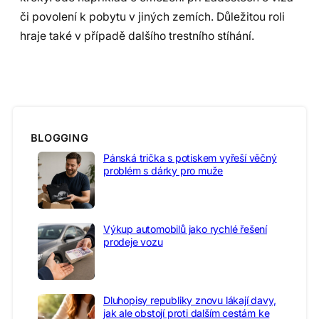
či povolení k pobytu v jiných zemích. Důležitou roli
hraje také v případě dalšího trestního stíhání.
BLOGGING
Pánská trička s potiskem vyřeší věčný
problém s dárky pro muže
Výkup automobilů jako rychlé řešení
prodeje vozu
Dluhopisy republiky znovu lákají davy,
jak ale obstojí proti dalším cestám ke