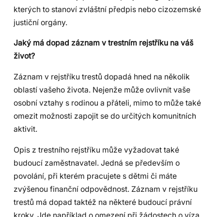
kterých to stanoví zvláštní předpis nebo cizozemské
justiční orgány.
Jaký má dopad záznam v trestním rejstříku na váš
život?
Záznam v rejstříku trestů dopadá hned na několik
oblastí vašeho života. Nejenže může ovlivnit vaše
osobní vztahy s rodinou a přáteli, mimo to může také
omezit možnosti zapojit se do určitých komunitních
aktivit.
Opis z trestního rejstříku může vyžadovat také
budoucí zaměstnavatel. Jedná se především o
povolání, při kterém pracujete s dětmi či máte
zvýšenou finanční odpovědnost. Záznam v rejstříku
trestů má dopad taktéž na některé budoucí právní
kroky. Jde například o omezení při žádostech o víza