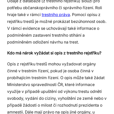
Údaje z databáze (z trestního rejstříku) slouží pro
potřebu občanskoprávního či správního řízení. Roli
hraje také v rámci
trestního práva
. Pomocí opisu z
rejstříku trestů je možné prokázat bezúhonnost osob.
V rámci evidence se uchovávají také informace o
podmíněném zastavení trestního stíhání a
podmíněném odložení návrhu na trest.
Kdo má nárok vyžádat si opis z trestního rejstříku?
Opis z rejstříku trestů mohou vyžadovat orgány
činné v trestním řízení, pokud je osoba činná v
probíhajícím trestním řízení. O opis může také žádat
Ministerstvo spravedlnosti ČR, které informace
využije v případě upuštění od výkonu trestu odnětí
svobody, vydání do ciziny, vyhoštění ze země nebo v
případě žádosti o milost či rozhodnutí prezidenta o
amnestii. Dále mají právo na opis jiné orgány, u