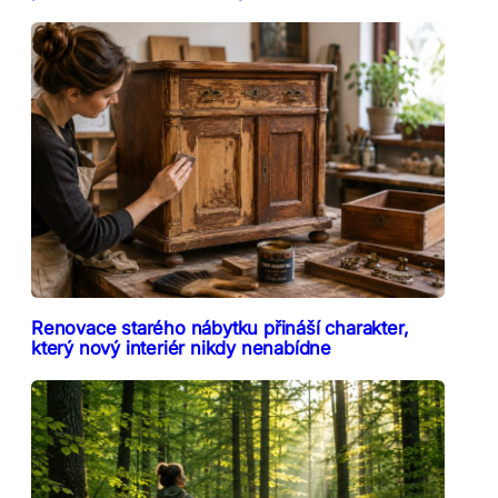
Renovace starého nábytku přináší charakter,
který nový interiér nikdy nenabídne