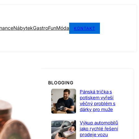
inance
Nábytek
Gastro
Fun
Móda
KONTAKT
BLOGGING
Pánská trička s
potiskem vyřeší
věčný problém s
dárky pro muže
Výkup automobilů
jako rychlé řešení
prodeje vozu