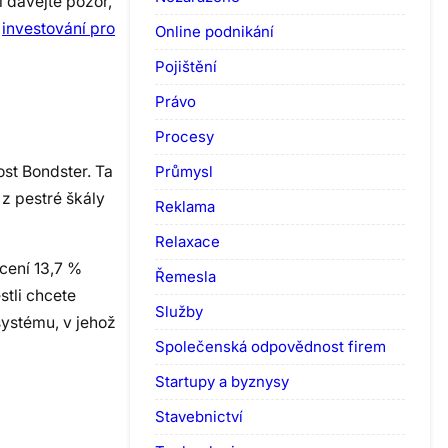
 dávejte pozor,
e
investování pro
Online podnikání
Pojištění
Právo
Procesy
Průmysl
st Bondster. Ta
 z pestré škály
Reklama
Relaxace
ocení 13,7 %
Řemesla
stli chcete
Služby
systému, v jehož
Společenská odpovědnost firem
Startupy a byznysy
Stavebnictví