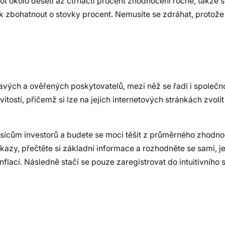
okolo deseti až čtrnácti procent zhodnocení ročně, takže si
 zbohatnout o stovky procent. Nemusíte se zdráhat, protož
vých a ověřených poskytovatelů, mezi něž se řadí i společno
tostí, přičemž si lze na jejích internetových stránkách zvolit
 tisícům investorů a budete se moci těšit z průměrného zhodn
azy, přečtěte si základní informace a rozhodněte se sami, je
flací. Následně stačí se pouze zaregistrovat do intuitivního 