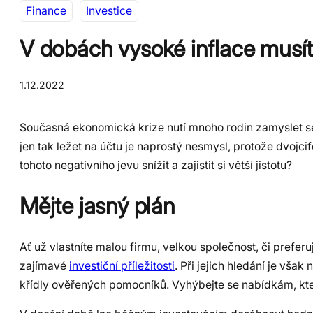
Finance
Investice
V dobách vysoké inflace musíte
1.12.2022
Současná ekonomická krize nutí mnoho rodin zamyslet se
jen tak ležet na účtu je naprostý nesmysl, protože dvojcif
tohoto negativního jevu snížit a zajistit si větší jistotu?
Mějte jasný plán
Ať už vlastníte malou firmu, velkou společnost, či preferu
zajímavé
investiční příležitosti
. Při jejich hledání je vša
křídly ověřených pomocníků. Vyhýbejte se nabídkám, kte