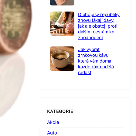
Dluhopisy republiky
znovu lákají davy,
jak ale obstojí proti
dalším cestám ke
zhodnocení
Jak vybrat
zrnkovou kávu,
která vám doma
každé ráno udělá
radost
KATEGORIE
Akcie
Auto