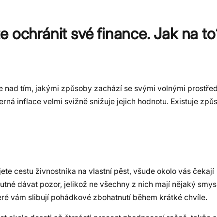
 ochránit své finance. Jak na to
 nad tím, jakými způsoby zachází se svými volnými prostřed
erná inflace velmi svižně snižuje jejich hodnotu. Existuje zp
jete cestu živnostníka na vlastní pěst, všude okolo vás čekají
k nutné dávat pozor, jelikož ne všechny z nich mají nějaký smys
ré vám slibují pohádkové zbohatnutí během krátké chvíle.