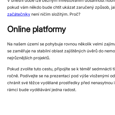
V dnešní době lze běžným investováním dosáhnout hodnot 
pokud vám někdo bude chtít ukázat zaručený způsob, jak
začátečníky
není ničím složitým. Proč?
Online platformy
Na našem území se pohybuje rovnou několik velmi zajíma
se zaměřuje na stabilní oblast zajištěných úvěrů do nemovi
nejrůznějších projektů.
Pokud zvolíte tuto cestu, připojíte se k téměř sedmnácti
ročně. Podívejte se na prezentaci pod výše vloženými odk
chránit své těžce vydělané prostředky před nenasytnou in
rámci bude vydělávání jedna radost.